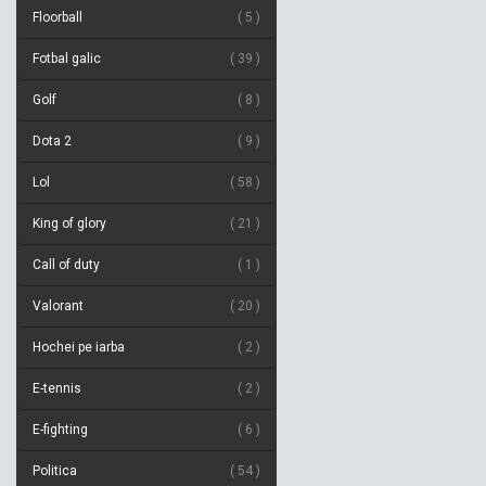
Floorball
5
Fotbal galic
39
Golf
8
Dota 2
9
Lol
58
King of glory
21
Call of duty
1
Valorant
20
Hochei pe iarba
2
E-tennis
2
E-fighting
6
Politica
54