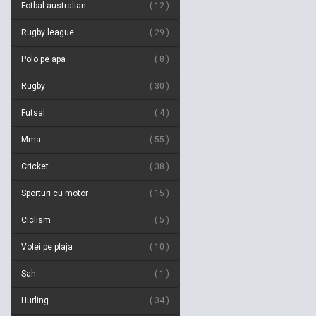
Fotbal australian
12
Rugby league
29
Polo pe apa
8
Rugby
30
Futsal
4
Mma
55
Cricket
38
Sporturi cu motor
15
Ciclism
5
Volei pe plaja
10
Sah
1
Hurling
34