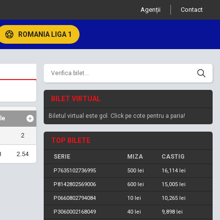
Agenții
Contact
ROMANIA LIGA 1
BILET VIRTUAL
Biletul virtual este gol. Click pe cote pentru a paria!
le
2
TOP BILETE
8
2.54
SERIE
MIZA
CASTIG
P7635102736995
500 lei
16,114 lei
P8142802569006
600 lei
15,005 lei
P0660802794084
10 lei
10,265 lei
P3060002168049
40 lei
9,898 lei