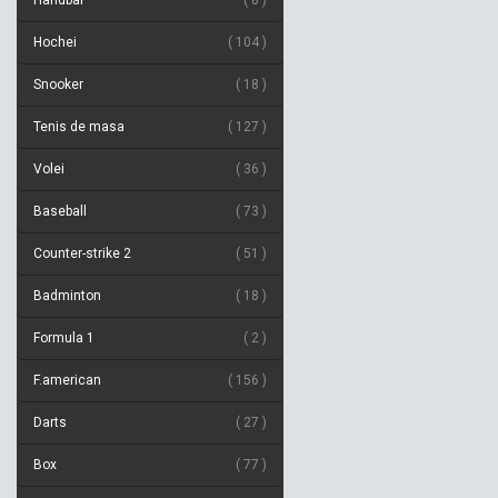
Handbal
8
Hochei
104
Snooker
18
Tenis de masa
127
Volei
36
Baseball
73
Counter-strike 2
51
Badminton
18
Formula 1
2
F.american
156
Darts
27
Box
77