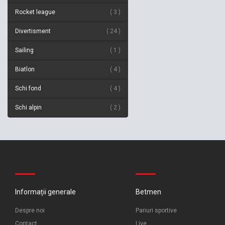
Rocket league
3
Divertisment
24
Sailing
1
Biatlon
4
Schi fond
4
Schi alpin
2
Informații generale
Betmen
Despre noi
Pariuri sportive
Contact
Live