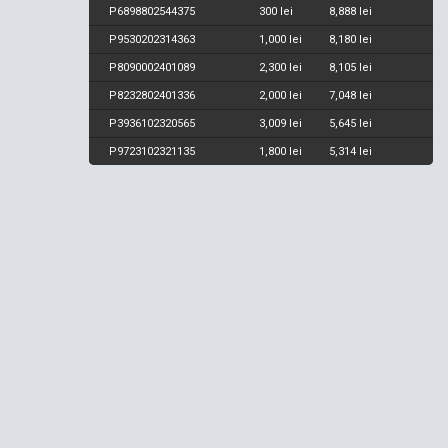
P6898802544375
300 lei
8,888 lei
P9530202314363
1,000 lei
8,180 lei
P8090002401089
2,300 lei
8,105 lei
P8232802401336
2,000 lei
7,048 lei
P3936102320565
3,009 lei
5,645 lei
P9723102321135
1,800 lei
5,314 lei