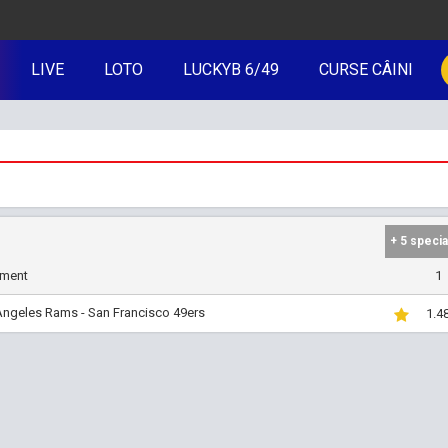
LIVE
LOTO
LUCKYB 6/49
CURSE CÂINI
+ 5 specia
iment
1
Angeles Rams - San Francisco 49ers
1.4