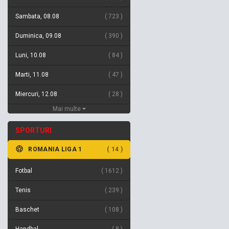
Sambata, 08.08
723
Duminica, 09.08
390
Luni, 10.08
84
Marti, 11.08
47
Miercuri, 12.08
28
Mai multe
SPORTURI
ROMANIA LIGA 1
14
Fotbal
1612
Tenis
239
Baschet
108