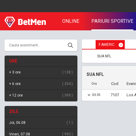
ONLINE
PARIURI SPORTIVE
F.AMERIC.
SUA NFL
ORE
+ 3 ore
138
SUA NFL
Cod
Even
+ 6 ore
254
Ora
7107
Los 
vi. 03:35
+ 12 ore
399
ZILE
Joi, 06.08
1
Vineri, 07.08
993