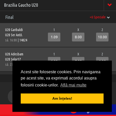
Brazilia Gaucho U20
Final
+6 Speciale
U20 Garibaldi
1
X
2
U20 Ser Antô.
1.09
8.00
10.00
sâ. 16:00
|
14024
U20 Adesbam
1
X
2
U20 Selor17
6.00
7.00
1.20
sâ. 23:00
|
14038
Acest site foloseste cookies. Prin navigarea
pe acest site, va exprimati acordul asupra
folosirii cookie-urilor.
Află mai multe
Mergi sus
Am înțeles!
1
2
3
4
5
0
BILET VIRTUAL
Informații generale