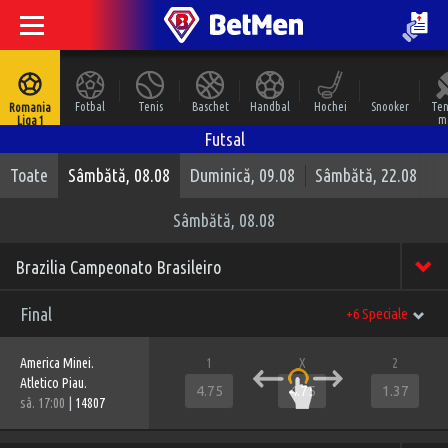
Fotbal
Tenis
Baschet
Handbal
Hochei
Snooker
Ten
Romania
m
Liga 1
Futsal
Toate
Sâmbătă, 08.08
Duminică, 09.08
Sâmbătă, 22.08
Sâmbătă, 08.08
Brazilia Campeonato Brasileiro
Final
+6 Speciale
America Minei.
1
X
2
Atletico Piau.
4.75
4.75
1.37
sâ. 17:00
|
14807