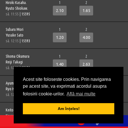
Hiroki Kasaha.
1
2
Ryuto Shiokaw.
2.10
1.65
sâ. 11:55
|
15595
Subaru Mori
1
2
Yusuke Sato
1.20
4.00
sâ. 12:15
|
15593
Shoma Okumura
1
2
Reiji Takagi
1.40
2.63
sâ. 12:35
|
15601
Acest site foloseste cookies. Prin navigarea
Ayumu Yamamot.
1
2
pe acest site, va exprimati acordul asupra
Ryo Hirayama
2.11
1.65
folosirii cookie-urilor.
Află mai multe
sâ. 12:55
|
15603
Am înțeles!
Keito Yamakit.
1
2
1
2
3
4
5
Koyuru Tanoue
1.20
3.80
0
BILET VIRTUAL
sâ. 13:20
|
15485