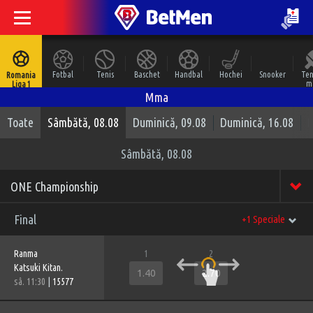
Fotbal
Tenis
Baschet
Handbal
Hochei
Snooker
Ten
Romania
m
Liga 1
Mma
Toate
Sâmbătă, 08.08
Duminică, 09.08
Duminică, 16.08
D
Sâmbătă, 08.08
ONE Championship
Final
+1 Speciale
Ranma
1
2
Katsuki Kitan.
1.40
2.70
sâ. 11:30
|
15577