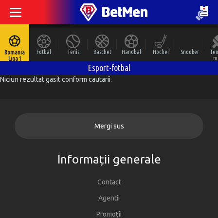
Fotbal
Tenis
Baschet
Handbal
Hochei
Snooker
Ten
Romania
m
Liga 1
Esport-fotbal
Niciun rezultat gasit conform cautarii.
Mergi sus
Informații generale
Contact
Agentii
Promoții