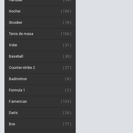
Handbal
34
Hochei
100
Snooker
18
Tenis de masa
156
Volei
31
Baseball
30
Counter-strike 2
27
Badminton
8
Formula 1
2
F.american
153
Darts
26
Box
77