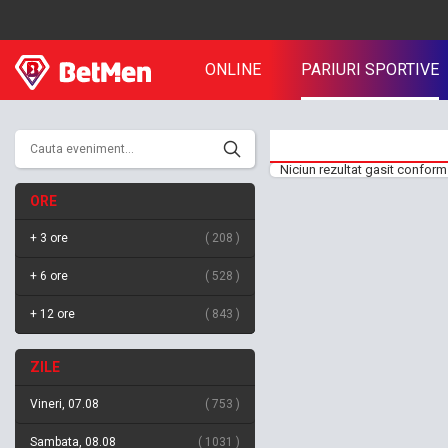
ONLINE
PARIURI SPORTIVE
Niciun rezultat gasit conform 
ORE
+ 3 ore
208
+ 6 ore
528
+ 12 ore
843
ZILE
Vineri, 07.08
753
Sambata, 08.08
1031