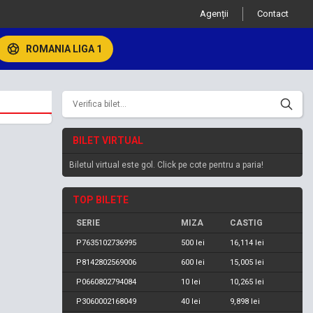
Agenții
Contact
ROMANIA LIGA 1
BILET VIRTUAL
Biletul virtual este gol. Click pe cote pentru a paria!
TOP BILETE
SERIE
MIZA
CASTIG
P7635102736995
500 lei
16,114 lei
P8142802569006
600 lei
15,005 lei
P0660802794084
10 lei
10,265 lei
P3060002168049
40 lei
9,898 lei