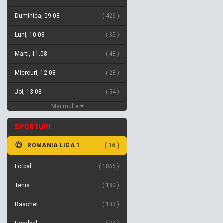
Duminica, 09.08
426
Luni, 10.08
85
Marti, 11.08
48
Miercuri, 12.08
28
Joi, 13.08
54
Mai multe
SPORTURI
ROMANIA LIGA 1
16
Fotbal
1866
Tenis
180
Baschet
103