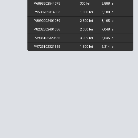
P6898802544375
300 lei
8,888 lei
P9530202314363
1,000 lei
8,180 lei
P8090002401089
2,300 lei
8,105 lei
P8232802401336
2,000 lei
7,048 lei
P3936102320565
3,009 lei
5,645 lei
P9723102321135
1,800 lei
5,314 lei