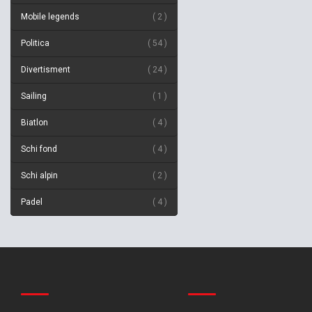
Mobile legends
2
Politica
54
Divertisment
24
Sailing
1
Biatlon
4
Schi fond
4
Schi alpin
2
Padel
4