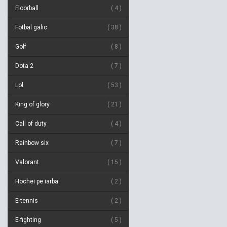
Floorball
4
Fotbal galic
38
Golf
8
Dota 2
7
Lol
53
King of glory
21
Call of duty
4
Rainbow six
7
Valorant
15
Hochei pe iarba
2
E-tennis
2
E-fighting
5