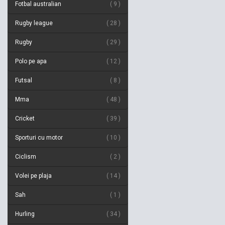
Fotbal australian
9
Rugby league
28
Rugby
29
Polo pe apa
12
Futsal
8
Mma
48
Cricket
39
Sporturi cu motor
10
Ciclism
2
Volei pe plaja
14
Sah
1
Hurling
34