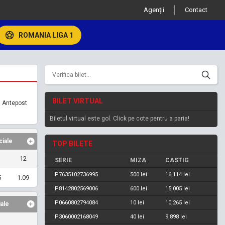
Agenții
Contact
ROMANIA LIGA 1
BILET VIRTUAL
 Antepost
Biletul virtual este gol. Click pe cote pentru a paria!
ciale
TOP BILETE
12
SERIE
MIZA
CASTIG
P7635102736995
500 lei
16,114 lei
5
1.09
P8142802569006
600 lei
15,005 lei
P0660802794084
10 lei
10,265 lei
iale
P3060002168049
40 lei
9,898 lei