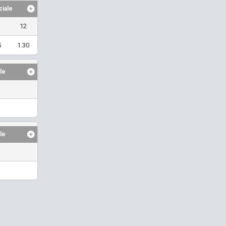
ciale
12
5
1.30
le
le