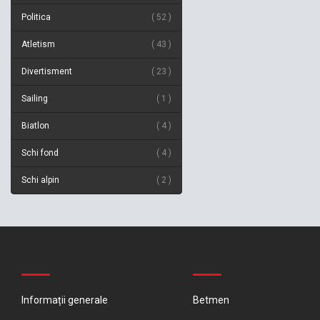
Politica
52
Atletism
43
Divertisment
23
Sailing
1
Biatlon
4
Schi fond
4
Schi alpin
2
Informații generale
Betmen