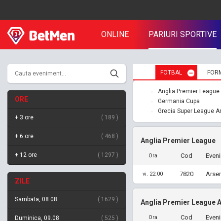
ONLINE
PARIURI SPORTIVE
FOTBAL
FOR
Anglia Premier League
ORE
Germania Cupa
Grecia Super League A
+ 3 ore
189
+ 6 ore
468
Anglia Premier League
+ 12 ore
1297
Cod
Even
Ora
7820
Arsen
vi. 22:00
ZILE
Sambata, 08.08
1629
Anglia Premier League 
Cod
Even
Ora
Duminica, 09.08
525