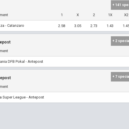
+ 141 spe
iment
1
X
2
1X
X2
za - Catanzaro
2.58
3.05
2.73
1.43
1.4
+ 2 specia
epost
iment
ania DFB Pokal - Antepost
+ 7 specia
tepost
iment
a Super League - Antepost