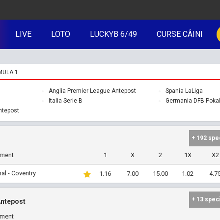
LIVE
LOTO
LUCKYB 6/49
CURSE CÂINI
MULA 1
Anglia Premier League Antepost
Spania LaLiga
Italia Serie B
Germania DFB Pokal
ntepost
+ 192 spe
iment
1
X
2
1X
X2
al - Coventry
1.16
7.00
15.00
1.02
4.7
+ 13 spec
Antepost
iment