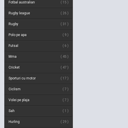
Fotbal australian
15
Rugby league
26
Rugby
31
Polo pe apa
9
Futsal
6
Mma
45
Cricket
47
Sporturi cu motor
17
Ciclism
7
Volei pe plaja
7
Sah
1
Hurling
29