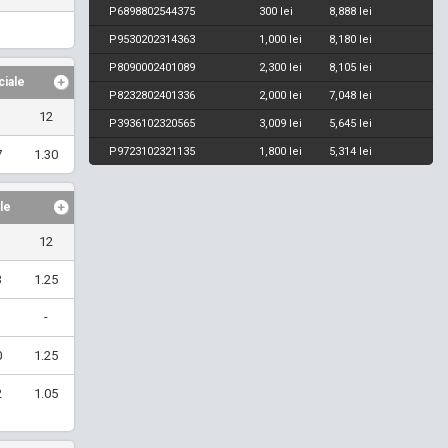
P6898802544375
300 lei
8,888 lei
P9530202314363
1,000 lei
8,180 lei
P8090002401089
2,300 lei
8,105 lei
ciale
P8232802401336
2,000 lei
7,048 lei
12
P3936102320565
3,009 lei
5,645 lei
P9723102321135
1,800 lei
5,314 lei
7
1.30
le
12
3
1.25
-
0
1.25
2
1.05