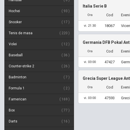
Handbal
6
Italia Serie B
Hochei
93
Cod
Even
Ora
Snooker
17
18067
Vicen
vi. 21:30
Tenis de masa
220
Germania DFB Pokal Ant
Volei
12
Cod
Even
Ora
Baseball
36
47427
Germ
vi. 03:00
Counter-strike 2
26
Badminton
7
Grecia Super League An
Cod
Even
Ora
Formula 1
2
47593
Greci
vi. 03:00
F.american
169
Box
77
Darts
16