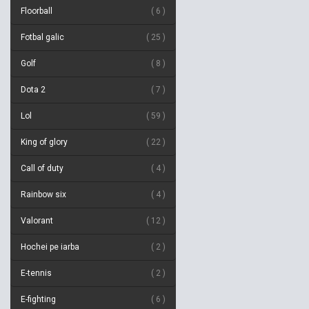
Floorball
6
Fotbal galic
25
Golf
8
Dota 2
7
Lol
59
King of glory
22
Call of duty
4
Rainbow six
4
Valorant
12
Hochei pe iarba
2
E-tennis
2
E-fighting
6