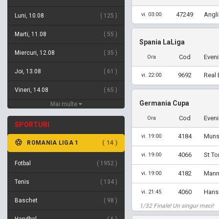
47249
Angli
vi. 03:00
Luni, 10.08
125
Marti, 11.08
55
Spania LaLiga
Miercuri, 12.08
35
Cod
Even
Ora
Joi, 13.08
61
9692
Real 
vi. 22:00
Vineri, 14.08
65
Germania Cupa
Mai multe
Cod
Even
Ora
SPORTURI
4184
Munst
vi. 19:00
ROMANIA LIGA 1
14
4066
St To
vi. 19:00
Fotbal
1952
4182
Mannh
vi. 19:00
Tenis
134
4060
Hansa
vi. 21:45
Baschet
98
1/32 Finale! Un singur meci!