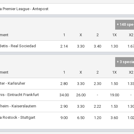
a Premier League - Antepost
+ 140 spe
iment
1
X
2
1X
X2
Betis - Real Sociedad
2.14
3.30
3.40
1.30
1.6
+ 3 specia
iment
1
X
2
1X
X2
er - Karlsruher
2.80
3.30
2.30
1.50
1.3
nis - Eintracht Frankfurt
-
-
34.00
26.00
19.00
eim - Kaiserslautern
2.90
3.30
2.22
1.53
1.3
 Rostock - Stuttgart
9.00
6.50
1.20
3.60
1.0