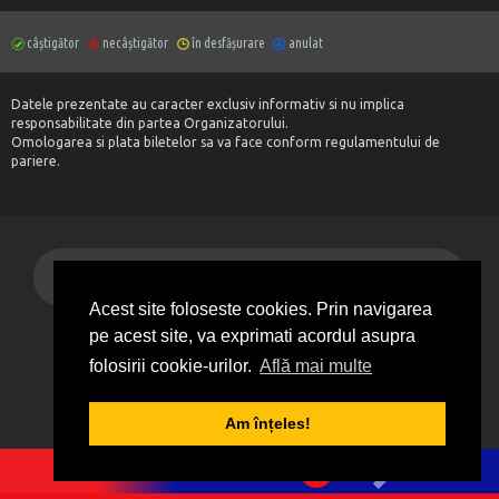
câștigător
necâștigător
în desfășurare
anulat
Datele prezentate au caracter exclusiv informativ si nu implica
responsabilitate din partea Organizatorului.
Omologarea si plata biletelor sa va face conform regulamentului de
pariere.
Mergi sus
Acest site foloseste cookies. Prin navigarea
pe acest site, va exprimati acordul asupra
Informații generale
folosirii cookie-urilor.
Află mai multe
Contact
Am înțeles!
1
2
3
4
5
Agentii
0
BILET VIRTUAL
Promoții