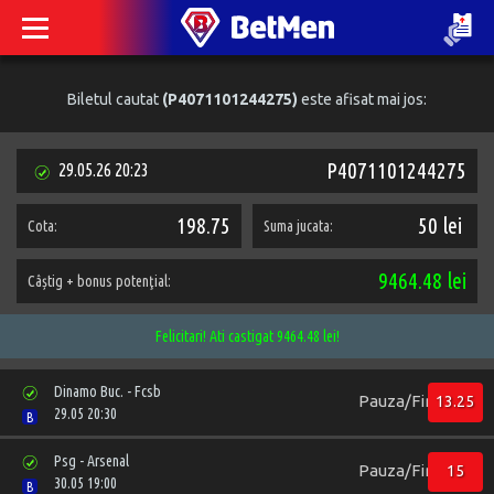
Biletul cautat
(P4071101244275)
este afisat mai jos:
P4071101244275
29.05.26 20:23
198.75
50 lei
Cota:
Suma jucata:
9464.48 lei
Câștig + bonus potenţial:
Felicitari! Ati castigat 9464.48 lei!
Dinamo Buc. - Fcsb
Pauza/Final::2/X
13.25
29.05 20:30
B
Psg - Arsenal
Pauza/Final::2/X
15
30.05 19:00
B